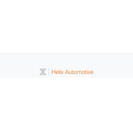
Adresse:
Helix Automotive GmbH
Fischeräcker 4
74223 Flein
Deutschland