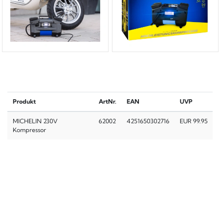
Produkt
ArtNr.
EAN
UVP
MICHELIN 230V
62002
4251650302716
EUR 99.95
Kompressor