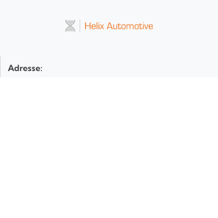
Adresse:
Helix Automotive GmbH
Fischeräcker 4
74223 Flein
Deutschland
Kontakt:
Tel:
+49 7131 27588-44
E-Mail:
service@helix-automotive.com